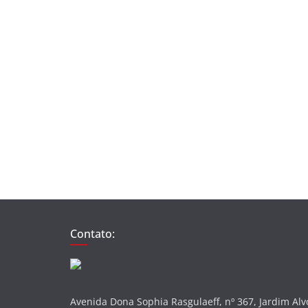
Contato:
Avenida Dona Sophia Rasgulaeff, nº 367, Jardim Al