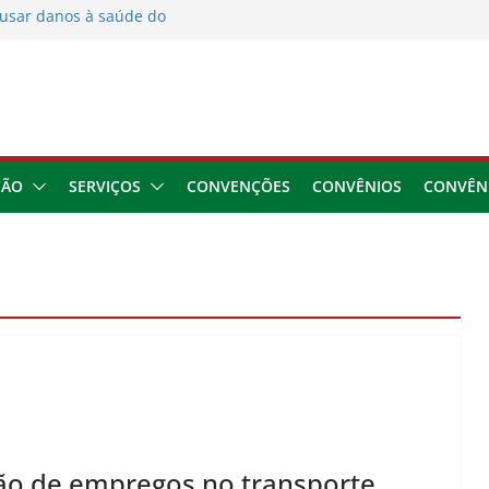
usar danos à saúde do
 2026
ngresso da CNTTL
 1,7 milhão e corrige
cocamar
e financeira dos
ÇÃO
SERVIÇOS
CONVENÇÕES
CONVÊNIOS
CONVÊN
ão de empregos no transporte