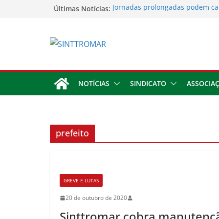
Últimas Notícias:
Jornadas prolongadas podem ca
trabalhador
TORNEIO DIA DO TRABALHADOR
Rodoviários se reúnem no 4º Co
Sinttromar garante acordo de R$
direitos de motoristas da Trans
Apostas impactam saúde mental 
trabalhadores
NOTÍCIAS
SINDICATO
ASSOCIA
prefeito
GREVE E LUTAS
20 de outubro de 2020
Sinttromar cobra manutenç