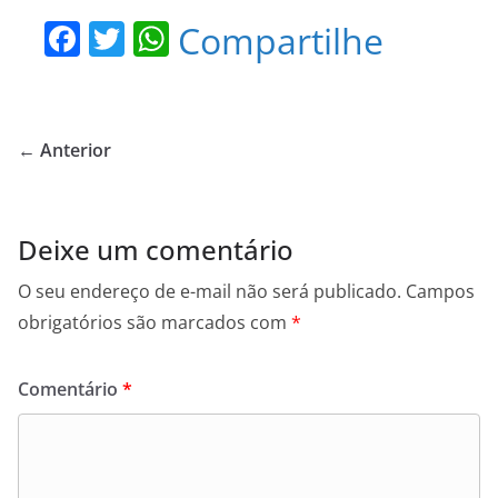
F
T
W
Compartilhe
a
w
h
c
itt
at
e
er
s
← Anterior
b
A
o
p
o
p
Deixe um comentário
k
O seu endereço de e-mail não será publicado.
Campos
obrigatórios são marcados com
*
Comentário
*