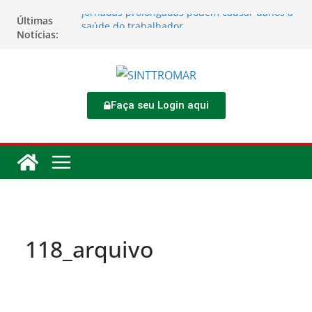
Jornadas prolongadas podem causar danos à
Últimas
saúde do trabalhador
Notícias:
TORNEIO DIA DO TRABALHADOR 2026
Rodoviários se reúnem no 4º Congresso da
CNTTL
Sinttromar garante acordo de R$ 1,7 milhão e
corrige direitos de motoristas da
Faça seu Login aqui
Transcocamar
Apostas impactam saúde mental e financeira
dos trabalhadores
118_arquivo