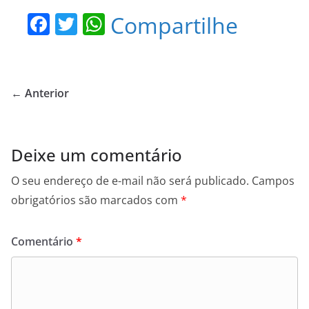
F
T
W
Compartilhe
a
w
h
c
itt
at
e
er
s
← Anterior
b
A
o
p
o
p
Deixe um comentário
k
O seu endereço de e-mail não será publicado.
Campos
obrigatórios são marcados com
*
Comentário
*