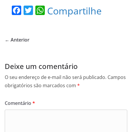
F
T
W
Compartilhe
a
w
h
c
itt
at
e
er
s
← Anterior
b
A
o
p
o
p
Deixe um comentário
k
O seu endereço de e-mail não será publicado.
Campos
obrigatórios são marcados com
*
Comentário
*