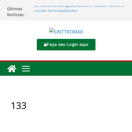
Jornadas prolongadas podem causar danos à
Últimas
saúde do trabalhador
Notícias:
TORNEIO DIA DO TRABALHADOR 2026
Rodoviários se reúnem no 4º Congresso da
CNTTL
Sinttromar garante acordo de R$ 1,7 milhão e
corrige direitos de motoristas da
Faça seu Login aqui
Transcocamar
Apostas impactam saúde mental e financeira
dos trabalhadores
133