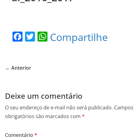
F
T
W
Compartilhe
a
w
h
c
itt
at
e
er
s
← Anterior
b
A
o
p
o
p
Deixe um comentário
k
O seu endereço de e-mail não será publicado.
Campos
obrigatórios são marcados com
*
Comentário
*