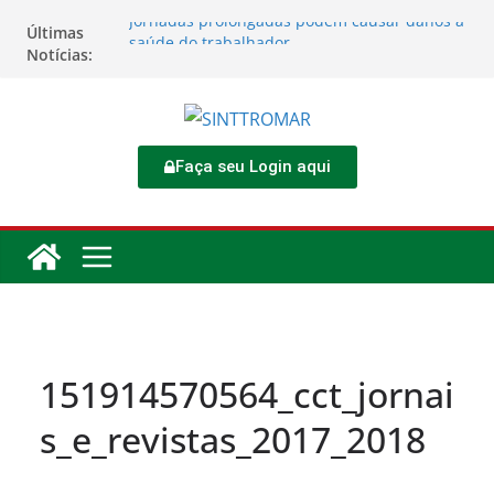
Jornadas prolongadas podem causar danos à
Últimas
saúde do trabalhador
Notícias:
TORNEIO DIA DO TRABALHADOR 2026
Rodoviários se reúnem no 4º Congresso da
CNTTL
Sinttromar garante acordo de R$ 1,7 milhão e
corrige direitos de motoristas da
Faça seu Login aqui
Transcocamar
Apostas impactam saúde mental e financeira
dos trabalhadores
151914570564_cct_jornai
s_e_revistas_2017_2018