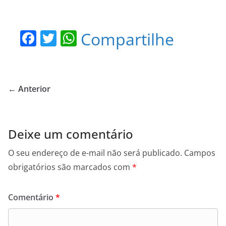
F
T
W
Compartilhe
a
w
h
c
itt
at
e
er
s
← Anterior
b
A
o
p
o
p
Deixe um comentário
k
O seu endereço de e-mail não será publicado.
Campos
obrigatórios são marcados com
*
Comentário
*