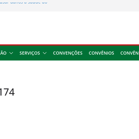
usar danos à saúde do
 2026
ngresso da CNTTL
 1,7 milhão e corrige
cocamar
e financeira dos
ÇÃO
SERVIÇOS
CONVENÇÕES
CONVÊNIOS
CONVÊN
174