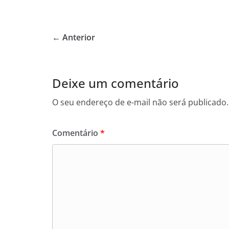
a
w
h
c
itt
at
e
er
s
← Anterior
b
A
o
p
o
p
Deixe um comentário
k
O seu endereço de e-mail não será publicado.
Comentário
*