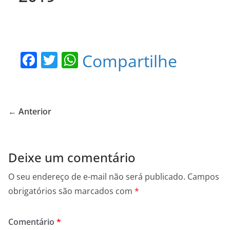
F
T
W
Compartilhe
a
w
h
c
itt
at
e
er
s
← Anterior
b
A
o
p
o
p
Deixe um comentário
k
O seu endereço de e-mail não será publicado.
Campos
obrigatórios são marcados com
*
Comentário
*