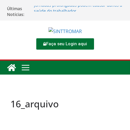
Jornadas prolongadas podem causar danos à
Últimas
saúde do trabalhador
Notícias:
TORNEIO DIA DO TRABALHADOR 2026
Rodoviários se reúnem no 4º Congresso da
CNTTL
Sinttromar garante acordo de R$ 1,7 milhão e
corrige direitos de motoristas da
Faça seu Login aqui
Transcocamar
Apostas impactam saúde mental e financeira
dos trabalhadores
16_arquivo