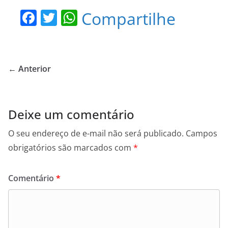
F
T
W
Compartilhe
a
w
h
c
itt
at
e
er
s
← Anterior
b
A
o
p
o
p
Deixe um comentário
k
O seu endereço de e-mail não será publicado.
Campos
obrigatórios são marcados com
*
Comentário
*