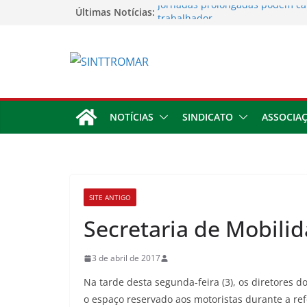
Jornadas prolongadas podem ca
Últimas Notícias:
trabalhador
TORNEIO DIA DO TRABALHADOR
Rodoviários se reúnem no 4º Co
Sinttromar garante acordo de R$
direitos de motoristas da Trans
Apostas impactam saúde mental 
trabalhadores
NOTÍCIAS
SINDICATO
ASSOCIA
SITE ANTIGO
Secretaria de Mobili
3 de abril de 2017
Na tarde desta segunda-feira (3), os diretores 
o espaço reservado aos motoristas durante a re