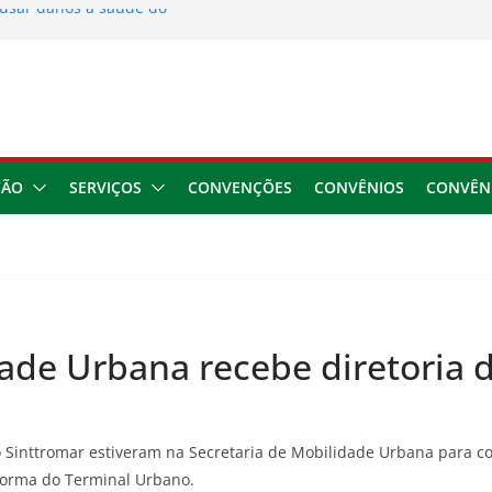
usar danos à saúde do
 2026
ngresso da CNTTL
 1,7 milhão e corrige
cocamar
e financeira dos
ÇÃO
SERVIÇOS
CONVENÇÕES
CONVÊNIOS
CONVÊN
dade Urbana recebe diretoria 
do Sinttromar estiveram na Secretaria de Mobilidade Urbana para c
forma do Terminal Urbano.