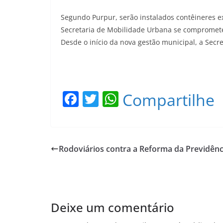
Segundo Purpur, serão instalados contêineres e
Secretaria de Mobilidade Urbana se compromet
Desde o início da nova gestão municipal, a Secr
F
T
W
Compartilhe
a
w
h
c
itt
at
e
er
s
Rodoviários contra a Reforma da Previdênc
b
A
o
p
o
p
Deixe um comentário
k