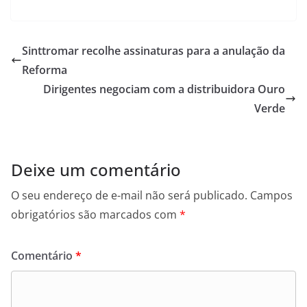
a
w
h
c
itt
at
e
er
s
Sinttromar recolhe assinaturas para a anulação da
b
A
Reforma
o
p
Dirigentes negociam com a distribuidora Ouro
o
p
Verde
k
Deixe um comentário
O seu endereço de e-mail não será publicado.
Campos
obrigatórios são marcados com
*
Comentário
*