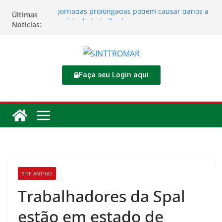
Jornadas prolongadas podem causar danos à
Últimas
saúde do trabalhador
Notícias:
TORNEIO DIA DO TRABALHADOR 2026
Rodoviários se reúnem no 4º Congresso da
CNTTL
Sinttromar garante acordo de R$ 1,7 milhão e
corrige direitos de motoristas da
Faça seu Login aqui
Transcocamar
Apostas impactam saúde mental e financeira
dos trabalhadores
SITE ANTIGO
Trabalhadores da Spal
estão em estado de