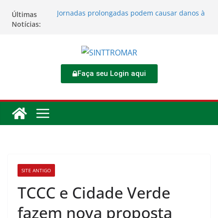
Últimas
Jornadas prolongadas podem causar danos à
Notícias:
saúde do trabalhador
TORNEIO DIA DO TRABALHADOR 2026
Rodoviários se reúnem no 4º Congresso da
CNTTL
Sinttromar garante acordo de R$ 1,7 milhão e
corrige direitos de motoristas da
Faça seu Login aqui
Transcocamar
Apostas impactam saúde mental e financeira
dos trabalhadores
SITE ANTIGO
TCCC e Cidade Verde
fazem nova proposta