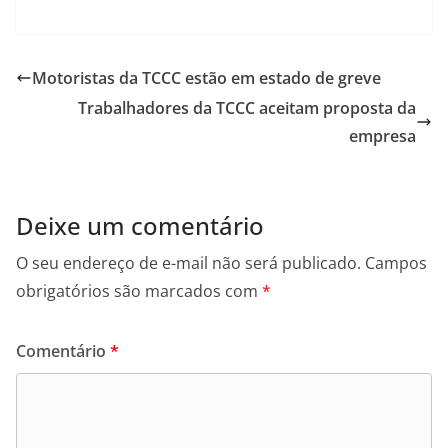
a
w
h
c
itt
at
e
er
s
Motoristas da TCCC estão em estado de greve
b
A
Trabalhadores da TCCC aceitam proposta da
o
p
empresa
o
p
k
Deixe um comentário
O seu endereço de e-mail não será publicado.
Campos
obrigatórios são marcados com
*
Comentário
*