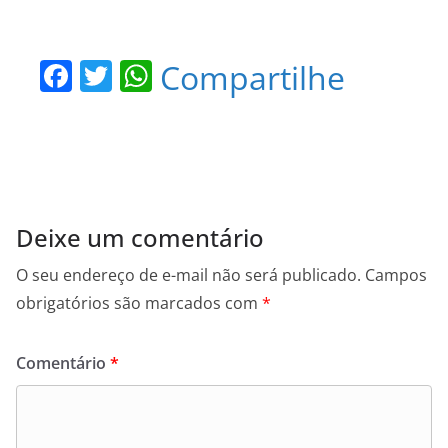
F
T
W
Compartilhe
a
w
h
c
itt
at
e
er
s
b
A
o
p
Deixe um comentário
o
p
O seu endereço de e-mail não será publicado.
Campos
k
obrigatórios são marcados com
*
Comentário
*