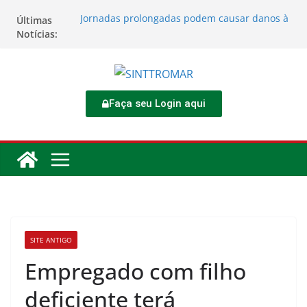
Últimas
Jornadas prolongadas podem causar danos à
Notícias:
saúde do trabalhador
TORNEIO DIA DO TRABALHADOR 2026
Rodoviários se reúnem no 4º Congresso da
CNTTL
Sinttromar garante acordo de R$ 1,7 milhão e
corrige direitos de motoristas da
Faça seu Login aqui
Transcocamar
Apostas impactam saúde mental e financeira
dos trabalhadores
SITE ANTIGO
Empregado com filho
deficiente terá