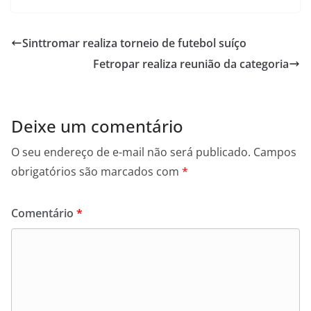
c
itt
at
e
er
s
Sinttromar realiza torneio de futebol suíço
b
A
Fetropar realiza reunião da categoria
o
p
o
p
k
Deixe um comentário
O seu endereço de e-mail não será publicado.
Campos
obrigatórios são marcados com
*
Comentário
*