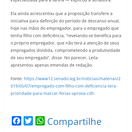
Ela ainda acrescentou que a proposição transfere a
iniciativa para definição do período de descanso anual,
hoje nas mãos do empregador, para o empregado que
tenha filho com deficiência, “revelando-se benéfica para
o próprio empregador, que não terá a atenção de seus
empregados dividida, comprometendo a produtividade
de seu empregado”, disse. No parecer, Leila
apresentou apenas emendas de redação.
Fonte:
https://www12.senado.leg.br/noticias/materias/2
019/05/07/empregado-com-filho-com-deficiencia-tera-
prioridade-para-marcar-ferias-aprova-cdh
F
T
W
Compartilhe
a
w
h