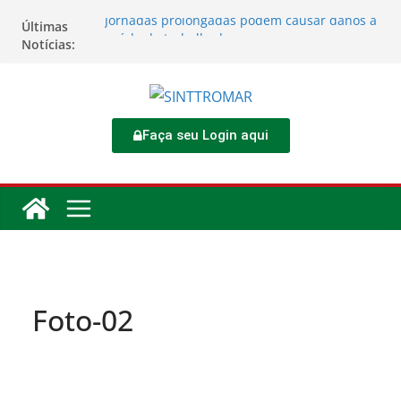
Jornadas prolongadas podem causar danos à
Últimas
saúde do trabalhador
Notícias:
TORNEIO DIA DO TRABALHADOR 2026
Rodoviários se reúnem no 4º Congresso da
CNTTL
Sinttromar garante acordo de R$ 1,7 milhão e
corrige direitos de motoristas da
Faça seu Login aqui
Transcocamar
Apostas impactam saúde mental e financeira
dos trabalhadores
Foto-02