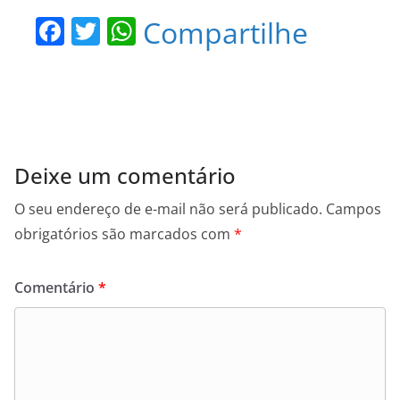
F
T
W
Compartilhe
a
w
h
c
itt
at
e
er
s
b
A
o
p
Deixe um comentário
o
p
O seu endereço de e-mail não será publicado.
Campos
k
obrigatórios são marcados com
*
Comentário
*