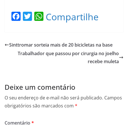
F
T
W
Compartilhe
a
w
h
c
itt
at
e
er
s
Sinttromar sorteia mais de 20 bicicletas na base
b
A
Trabalhador que passou por cirurgia no joelho
o
p
recebe muleta
o
p
k
Deixe um comentário
O seu endereço de e-mail não será publicado.
Campos
obrigatórios são marcados com
*
Comentário
*