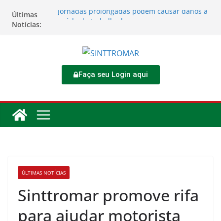
Jornadas prolongadas podem causar danos à
Últimas
saúde do trabalhador
Notícias:
TORNEIO DIA DO TRABALHADOR 2026
Rodoviários se reúnem no 4º Congresso da
CNTTL
Sinttromar garante acordo de R$ 1,7 milhão e
corrige direitos de motoristas da
Faça seu Login aqui
Transcocamar
Apostas impactam saúde mental e financeira
dos trabalhadores
ÚLTIMAS NOTÍCIAS
Sinttromar promove rifa
para ajudar motorista