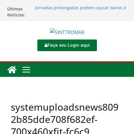
Jornadas prolongadas podem causar danos à
Últimas
saúde do trabalhador
Notícias:
TORNEIO DIA DO TRABALHADOR 2026
Rodoviários se reúnem no 4º Congresso da
CNTTL
Sinttromar garante acordo de R$ 1,7 milhão e
corrige direitos de motoristas da
Faça seu Login aqui
Transcocamar
Apostas impactam saúde mental e financeira
dos trabalhadores
systemuploadsnews809
2b85dde708f682ef-
700x460xfit-fc6c9