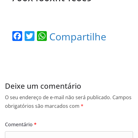
F
T
W
Compartilhe
a
w
h
c
itt
at
e
er
s
b
A
o
p
Deixe um comentário
o
p
O seu endereço de e-mail não será publicado.
Campos
k
obrigatórios são marcados com
*
Comentário
*