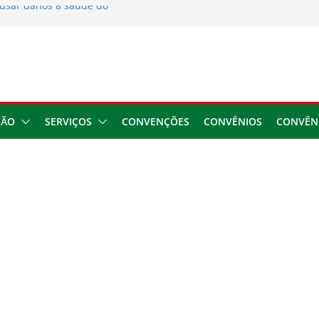
usar danos à saúde do
 2026
ngresso da CNTTL
 1,7 milhão e corrige
cocamar
e financeira dos
ÇÃO
SERVIÇOS
CONVENÇÕES
CONVÊNIOS
CONVÊN