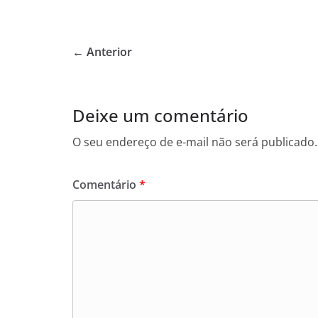
a
w
h
c
itt
at
e
er
s
← Anterior
b
A
o
p
o
p
Deixe um comentário
k
O seu endereço de e-mail não será publicado.
Comentário
*