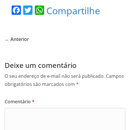
F
T
W
Compartilhe
a
w
h
c
itt
at
e
er
s
← Anterior
b
A
o
p
o
p
Deixe um comentário
k
O seu endereço de e-mail não será publicado.
Campos
obrigatórios são marcados com
*
Comentário
*