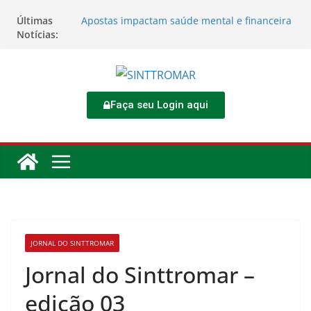
Últimas
Apostas impactam saúde mental e financeira
Notícias:
dos trabalhadores
Jornadas prolongadas podem causar danos à
saúde do trabalhador
TORNEIO DIA DO TRABALHADOR 2026
Rodoviários se reúnem no 4º Congresso da
CNTTL
Faça seu Login aqui
Sinttromar garante acordo de R$ 1,7 milhão e
corrige direitos de motoristas da
Transcocamar
JORNAL DO SINTTROMAR
Jornal do Sinttromar –
edição 03