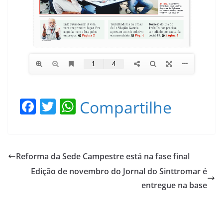
F
T
W
Compartilhe
a
w
h
c
itt
at
e
er
s
Reforma da Sede Campestre está na fase final
b
A
Edição de novembro do Jornal do Sinttromar é
o
p
entregue na base
o
p
k