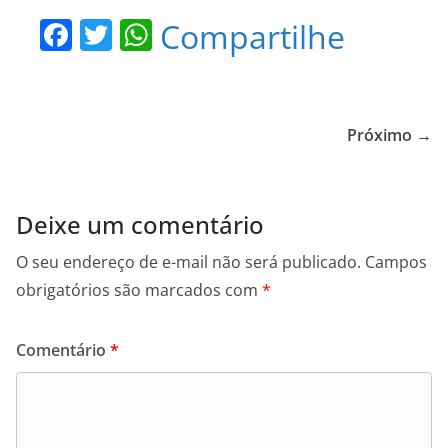
F
T
W
Compartilhe
a
w
h
c
itt
at
e
er
s
Próximo →
b
A
o
p
o
p
Deixe um comentário
k
O seu endereço de e-mail não será publicado.
Campos
obrigatórios são marcados com
*
Comentário
*