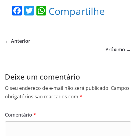
F
T
W
Compartilhe
a
w
h
c
itt
at
e
er
s
← Anterior
b
A
Próximo →
o
p
o
p
Deixe um comentário
k
O seu endereço de e-mail não será publicado.
Campos
obrigatórios são marcados com
*
Comentário
*