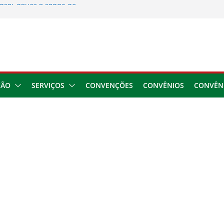
usar danos à saúde do
 2026
ngresso da CNTTL
 1,7 milhão e corrige
cocamar
e financeira dos
ÇÃO
SERVIÇOS
CONVENÇÕES
CONVÊNIOS
CONVÊN