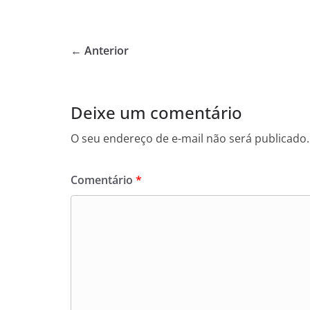
a
w
h
c
itt
at
e
er
s
← Anterior
b
A
o
p
o
p
Deixe um comentário
k
O seu endereço de e-mail não será publicado.
Comentário
*