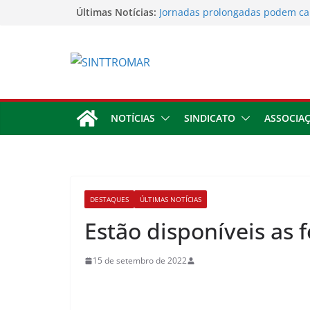
Últimas Notícias:
Jornadas prolongadas podem ca
trabalhador
TORNEIO DIA DO TRABALHADOR
Rodoviários se reúnem no 4º Co
Sinttromar garante acordo de R$
direitos de motoristas da Trans
Apostas impactam saúde mental 
trabalhadores
NOTÍCIAS
SINDICATO
ASSOCIA
DESTAQUES
ÚLTIMAS NOTÍCIAS
Estão disponíveis as 
15 de setembro de 2022