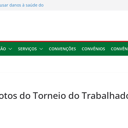
usar danos à saúde do
 2026
ngresso da CNTTL
 1,7 milhão e corrige
cocamar
e financeira dos
ÇÃO
SERVIÇOS
CONVENÇÕES
CONVÊNIOS
CONVÊN
fotos do Torneio do Trabalhad