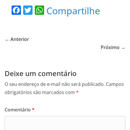
F
T
W
Compartilhe
a
w
h
c
itt
at
e
er
s
← Anterior
b
A
Próximo →
o
p
o
p
Deixe um comentário
k
O seu endereço de e-mail não será publicado.
Campos
obrigatórios são marcados com
*
Comentário
*