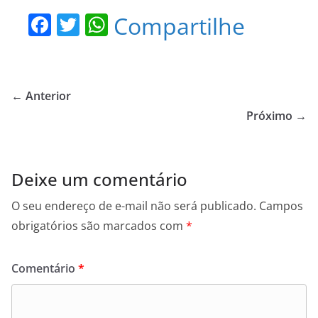
F
T
W
Compartilhe
a
w
h
c
itt
at
e
er
s
← Anterior
b
A
Próximo →
o
p
o
p
Deixe um comentário
k
O seu endereço de e-mail não será publicado.
Campos
obrigatórios são marcados com
*
Comentário
*