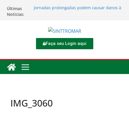
Jornadas prolongadas podem causar danos à
Últimas
saúde do trabalhador
Notícias:
TORNEIO DIA DO TRABALHADOR 2026
Rodoviários se reúnem no 4º Congresso da
CNTTL
Sinttromar garante acordo de R$ 1,7 milhão e
corrige direitos de motoristas da
Faça seu Login aqui
Transcocamar
Apostas impactam saúde mental e financeira
dos trabalhadores
IMG_3060