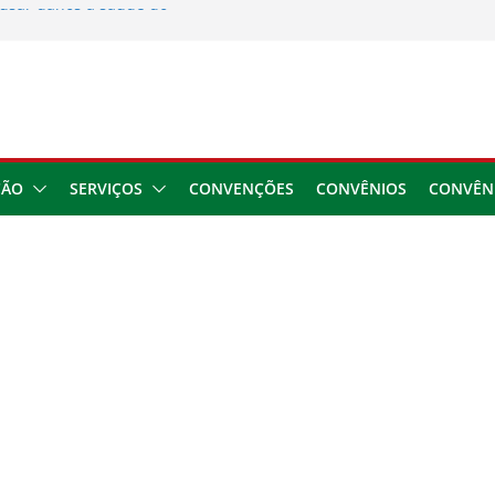
usar danos à saúde do
 2026
ngresso da CNTTL
 1,7 milhão e corrige
cocamar
e financeira dos
ÇÃO
SERVIÇOS
CONVENÇÕES
CONVÊNIOS
CONVÊN