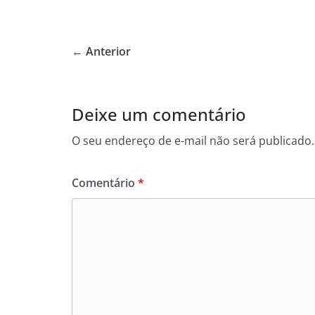
a
w
h
c
itt
at
e
er
s
← Anterior
b
A
o
p
o
p
Deixe um comentário
k
O seu endereço de e-mail não será publicado.
Comentário
*