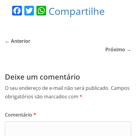
F
T
W
Compartilhe
a
w
h
c
itt
at
e
er
s
← Anterior
b
A
Próximo →
o
p
o
p
Deixe um comentário
k
O seu endereço de e-mail não será publicado.
Campos
obrigatórios são marcados com
*
Comentário
*