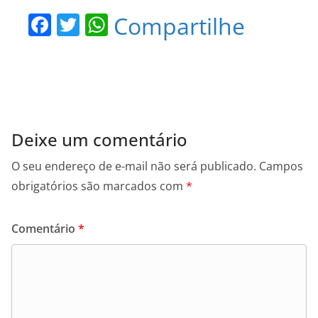
F
T
W
Compartilhe
a
w
h
c
itt
at
e
er
s
b
A
o
p
Deixe um comentário
o
p
O seu endereço de e-mail não será publicado.
Campos
k
obrigatórios são marcados com
*
Comentário
*