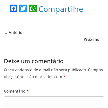
F
T
W
Compartilhe
a
w
h
c
itt
at
e
er
s
← Anterior
b
A
Próximo →
o
p
o
p
Deixe um comentário
k
O seu endereço de e-mail não será publicado.
Campos
obrigatórios são marcados com
*
Comentário
*