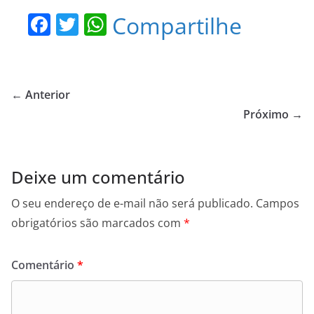
F
T
W
Compartilhe
a
w
h
c
itt
at
e
er
s
← Anterior
b
A
Próximo →
o
p
o
p
Deixe um comentário
k
O seu endereço de e-mail não será publicado.
Campos
obrigatórios são marcados com
*
Comentário
*