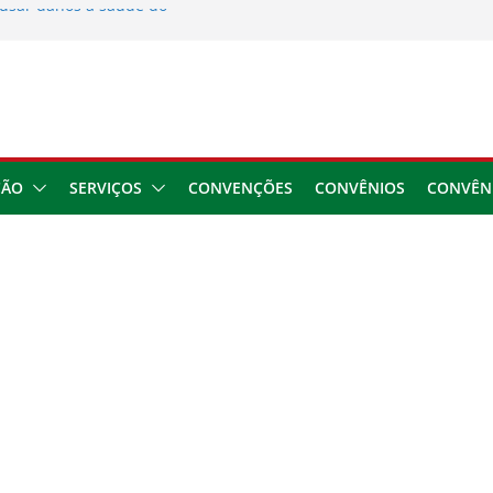
usar danos à saúde do
 2026
ngresso da CNTTL
 1,7 milhão e corrige
cocamar
e financeira dos
ÇÃO
SERVIÇOS
CONVENÇÕES
CONVÊNIOS
CONVÊN