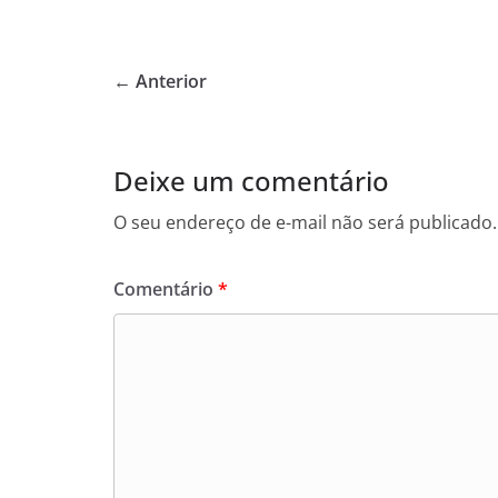
a
w
h
c
itt
at
e
er
s
← Anterior
b
A
o
p
o
p
Deixe um comentário
k
O seu endereço de e-mail não será publicado.
Comentário
*