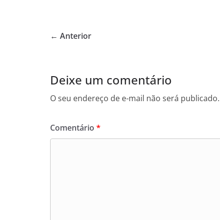
a
w
h
c
itt
at
e
er
s
← Anterior
b
A
o
p
o
p
Deixe um comentário
k
O seu endereço de e-mail não será publicado.
Comentário
*