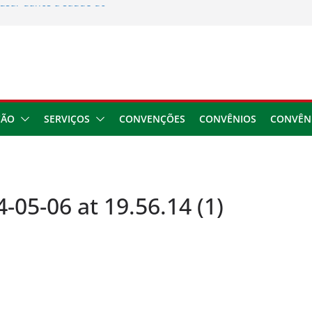
usar danos à saúde do
 2026
ngresso da CNTTL
 1,7 milhão e corrige
cocamar
e financeira dos
ÇÃO
SERVIÇOS
CONVENÇÕES
CONVÊNIOS
CONVÊN
05-06 at 19.56.14 (1)