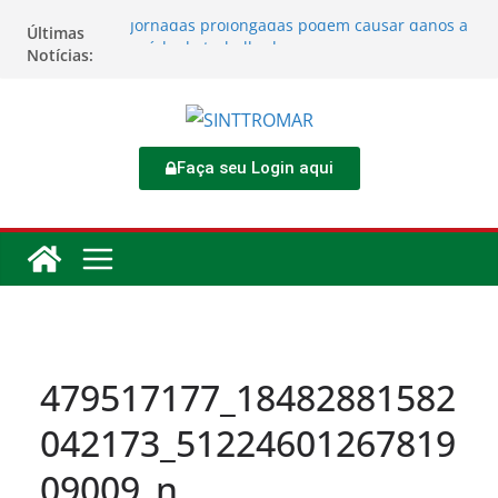
Jornadas prolongadas podem causar danos à
Últimas
saúde do trabalhador
Notícias:
TORNEIO DIA DO TRABALHADOR 2026
Rodoviários se reúnem no 4º Congresso da
CNTTL
Sinttromar garante acordo de R$ 1,7 milhão e
corrige direitos de motoristas da
Faça seu Login aqui
Transcocamar
Apostas impactam saúde mental e financeira
dos trabalhadores
479517177_18482881582
042173_51224601267819
09009_n