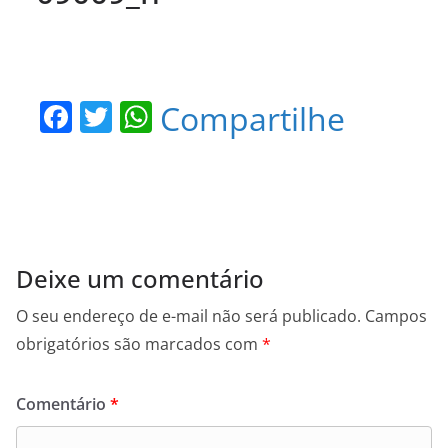
F
T
W
Compartilhe
a
w
h
c
itt
at
e
er
s
b
A
o
p
Deixe um comentário
o
p
O seu endereço de e-mail não será publicado.
Campos
k
obrigatórios são marcados com
*
Comentário
*