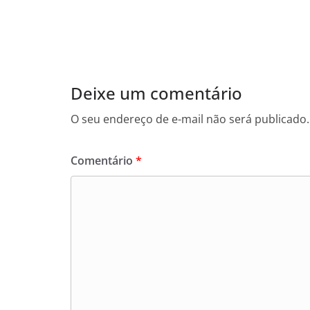
a
w
h
c
itt
at
e
er
s
b
A
o
p
Deixe um comentário
o
p
O seu endereço de e-mail não será publicado.
k
Comentário
*