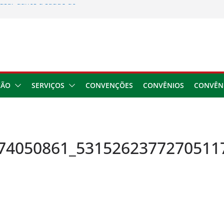
usar danos à saúde do
 2026
ngresso da CNTTL
 1,7 milhão e corrige
cocamar
e financeira dos
ÇÃO
SERVIÇOS
CONVENÇÕES
CONVÊNIOS
CONVÊN
74050861_5315262377270511