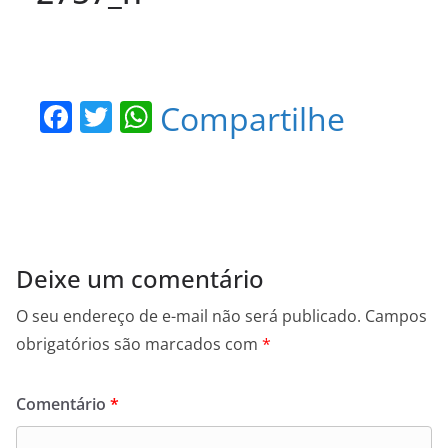
F
T
W
Compartilhe
a
w
h
c
itt
at
e
er
s
b
A
o
p
Deixe um comentário
o
p
O seu endereço de e-mail não será publicado.
Campos
k
obrigatórios são marcados com
*
Comentário
*