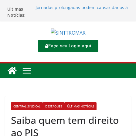
Jornadas prolongadas podem causar danos à
Últimas
saúde do trabalhador
Notícias:
TORNEIO DIA DO TRABALHADOR 2026
Rodoviários se reúnem no 4º Congresso da
CNTTL
Sinttromar garante acordo de R$ 1,7 milhão e
corrige direitos de motoristas da
Faça seu Login aqui
Transcocamar
Apostas impactam saúde mental e financeira
dos trabalhadores
CENTRAL SINDICAL
DESTAQUES
ÚLTIMAS NOTÍCIAS
Saiba quem tem direito
ao PIS