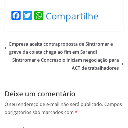
F
T
W
Compartilhe
a
w
h
c
itt
at
e
er
s
Empresa aceita contraproposta de Sinttromar e
b
A
greve da coleta chega ao fim em Sarandi
o
p
Sinttromar e Concresolo iniciam negociação para
o
p
ACT de trabalhadores
k
Deixe um comentário
O seu endereço de e-mail não será publicado.
Campos
obrigatórios são marcados com
*