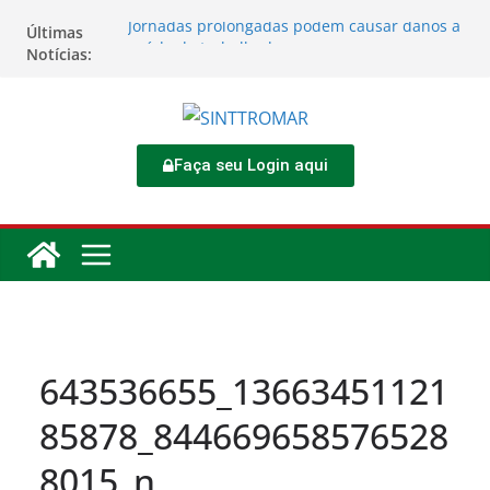
Jornadas prolongadas podem causar danos à
Últimas
saúde do trabalhador
Notícias:
TORNEIO DIA DO TRABALHADOR 2026
Rodoviários se reúnem no 4º Congresso da
CNTTL
Sinttromar garante acordo de R$ 1,7 milhão e
corrige direitos de motoristas da
Faça seu Login aqui
Transcocamar
Apostas impactam saúde mental e financeira
dos trabalhadores
643536655_13663451121
85878_844669658576528
8015_n