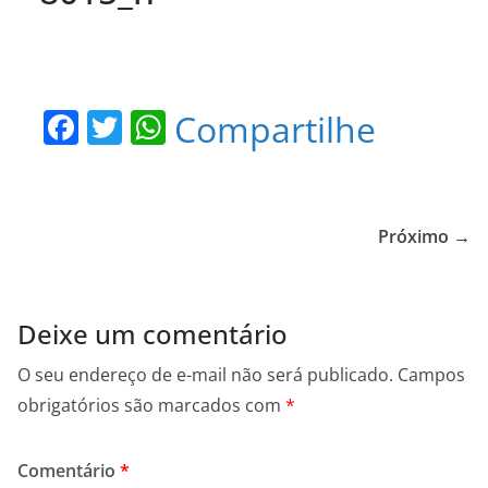
F
T
W
Compartilhe
a
w
h
c
itt
at
e
er
s
Próximo →
b
A
o
p
o
p
Deixe um comentário
k
O seu endereço de e-mail não será publicado.
Campos
obrigatórios são marcados com
*
Comentário
*