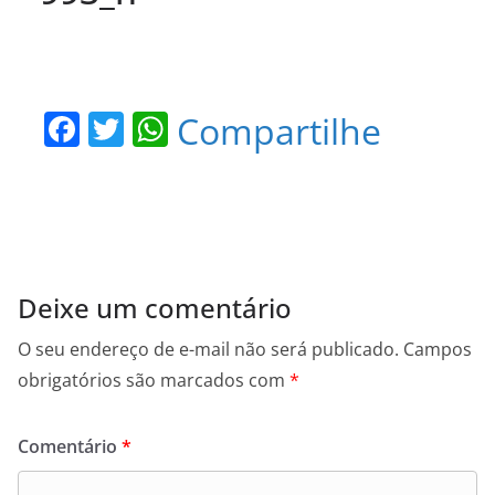
F
T
W
Compartilhe
a
w
h
c
itt
at
e
er
s
b
A
o
p
Deixe um comentário
o
p
O seu endereço de e-mail não será publicado.
Campos
k
obrigatórios são marcados com
*
Comentário
*