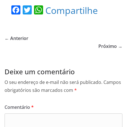
F
T
W
Compartilhe
a
w
h
c
itt
at
e
er
s
← Anterior
b
A
Próximo →
o
p
o
p
Deixe um comentário
k
O seu endereço de e-mail não será publicado.
Campos
obrigatórios são marcados com
*
Comentário
*