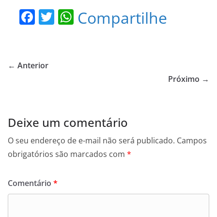
F
T
W
Compartilhe
a
w
h
c
itt
at
e
er
s
← Anterior
b
A
Próximo →
o
p
o
p
Deixe um comentário
k
O seu endereço de e-mail não será publicado.
Campos
obrigatórios são marcados com
*
Comentário
*