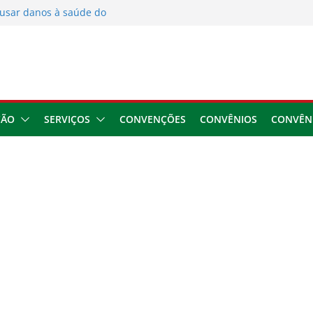
usar danos à saúde do
 2026
ngresso da CNTTL
 1,7 milhão e corrige
cocamar
e financeira dos
ÇÃO
SERVIÇOS
CONVENÇÕES
CONVÊNIOS
CONVÊN