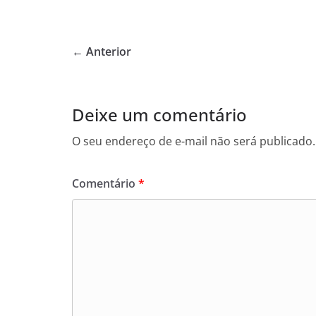
a
w
h
c
itt
at
e
er
s
← Anterior
b
A
o
p
o
p
Deixe um comentário
k
O seu endereço de e-mail não será publicado.
Comentário
*