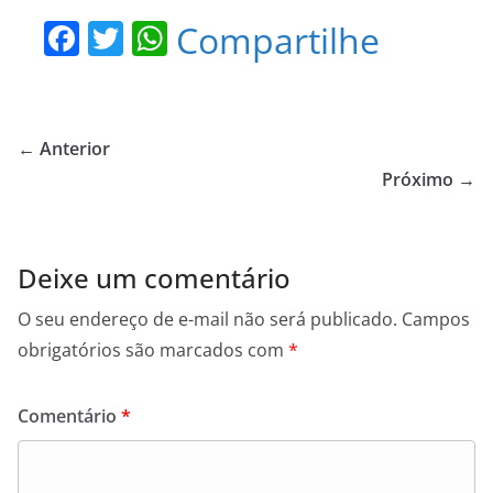
F
T
W
Compartilhe
a
w
h
c
itt
at
e
er
s
← Anterior
b
A
Próximo →
o
p
o
p
Deixe um comentário
k
O seu endereço de e-mail não será publicado.
Campos
obrigatórios são marcados com
*
Comentário
*