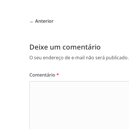
a
w
h
c
itt
at
e
er
s
← Anterior
b
A
o
p
o
p
Deixe um comentário
k
O seu endereço de e-mail não será publicado.
Comentário
*