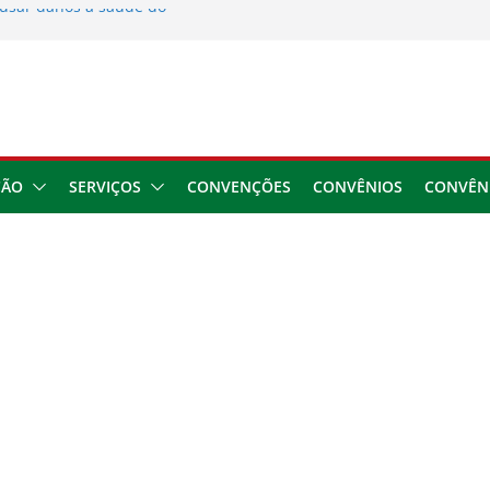
usar danos à saúde do
 2026
ngresso da CNTTL
 1,7 milhão e corrige
cocamar
e financeira dos
ÇÃO
SERVIÇOS
CONVENÇÕES
CONVÊNIOS
CONVÊN