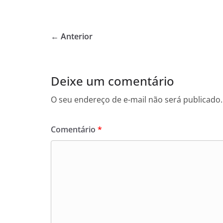
a
w
h
c
itt
at
e
er
s
← Anterior
b
A
o
p
o
p
Deixe um comentário
k
O seu endereço de e-mail não será publicado.
Comentário
*