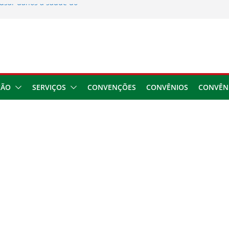
usar danos à saúde do
 2026
ngresso da CNTTL
 1,7 milhão e corrige
cocamar
e financeira dos
ÇÃO
SERVIÇOS
CONVENÇÕES
CONVÊNIOS
CONVÊN