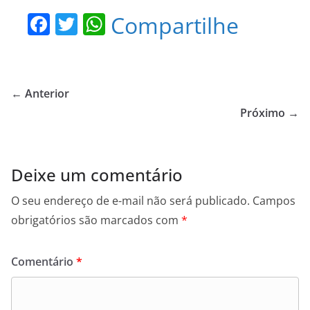
F
T
W
Compartilhe
a
w
h
c
itt
at
e
er
s
← Anterior
b
A
Próximo →
o
p
o
p
Deixe um comentário
k
O seu endereço de e-mail não será publicado.
Campos
obrigatórios são marcados com
*
Comentário
*