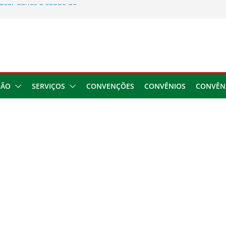
usar danos à saúde do
 2026
ngresso da CNTTL
 1,7 milhão e corrige
cocamar
e financeira dos
ÇÃO
SERVIÇOS
CONVENÇÕES
CONVÊNIOS
CONVÊN