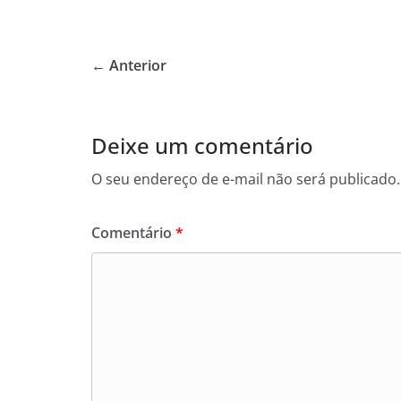
a
w
h
c
itt
at
e
er
s
← Anterior
b
A
o
p
o
p
Deixe um comentário
k
O seu endereço de e-mail não será publicado.
Comentário
*