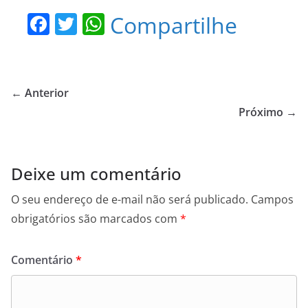
F
T
W
Compartilhe
a
w
h
c
itt
at
e
er
s
← Anterior
b
A
Próximo →
o
p
o
p
Deixe um comentário
k
O seu endereço de e-mail não será publicado.
Campos
obrigatórios são marcados com
*
Comentário
*