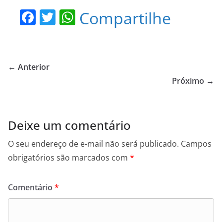
F
T
W
Compartilhe
a
w
h
c
itt
at
e
er
s
← Anterior
b
A
Próximo →
o
p
o
p
Deixe um comentário
k
O seu endereço de e-mail não será publicado.
Campos
obrigatórios são marcados com
*
Comentário
*