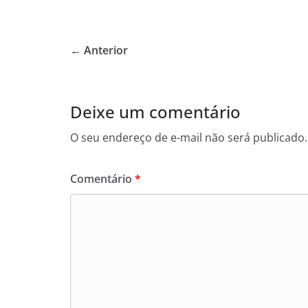
a
w
h
c
itt
at
e
er
s
← Anterior
b
A
o
p
o
p
Deixe um comentário
k
O seu endereço de e-mail não será publicado.
Comentário
*