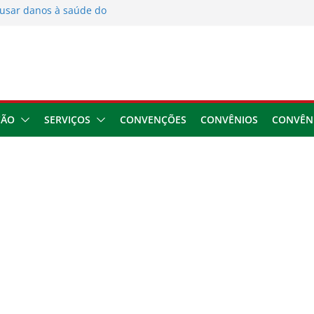
usar danos à saúde do
 2026
ngresso da CNTTL
 1,7 milhão e corrige
cocamar
e financeira dos
ÇÃO
SERVIÇOS
CONVENÇÕES
CONVÊNIOS
CONVÊN